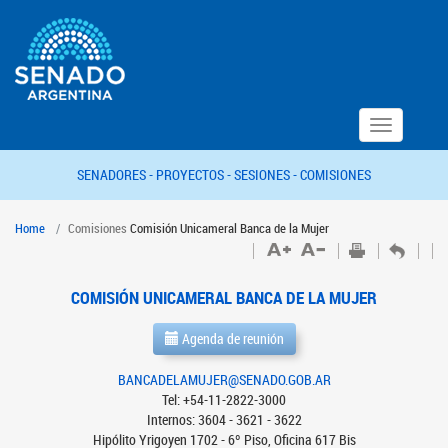
Toggle
navigation
SENADORES -
PROYECTOS -
SESIONES -
COMISIONES
Home
Comisiones
Comisión Unicameral Banca de la Mujer
COMISIÓN UNICAMERAL BANCA DE LA MUJER
Agenda de reunión
BANCADELAMUJER@SENADO.GOB.AR
Tel: +54-11-2822-3000
Internos: 3604 - 3621 - 3622
Hipólito Yrigoyen 1702 - 6º Piso, Oficina 617 Bis