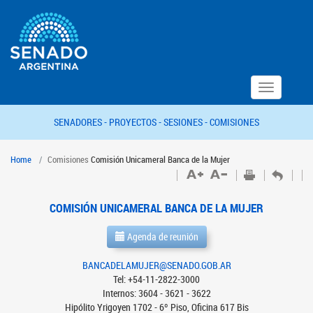
Toggle
navigation
SENADORES -
PROYECTOS -
SESIONES -
COMISIONES
Home
Comisiones
Comisión Unicameral Banca de la Mujer
COMISIÓN UNICAMERAL BANCA DE LA MUJER
Agenda de reunión
BANCADELAMUJER@SENADO.GOB.AR
Tel: +54-11-2822-3000
Internos: 3604 - 3621 - 3622
Hipólito Yrigoyen 1702 - 6º Piso, Oficina 617 Bis