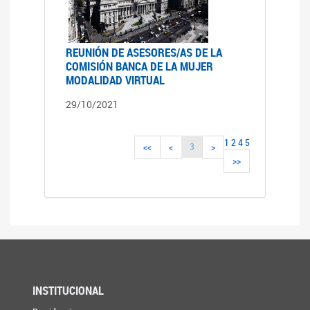
REUNIÓN DE ASESORES/AS DE LA
COMISIÓN BANCA DE LA MUJER
MODALIDAD VIRTUAL
29/10/2021
1
2
4
5
3
<<
<
>
>>
INSTITUCIONAL