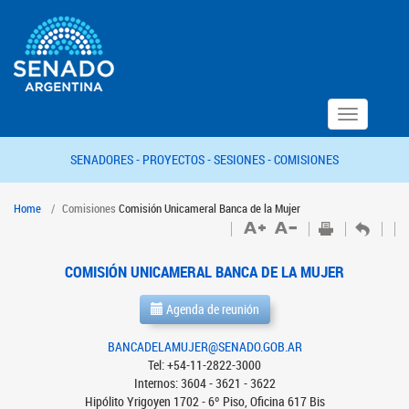
Toggle
navigation
SENADORES -
PROYECTOS -
SESIONES -
COMISIONES
Home
Comisiones
Comisión Unicameral Banca de la Mujer
COMISIÓN UNICAMERAL BANCA DE LA MUJER
Agenda de reunión
BANCADELAMUJER@SENADO.GOB.AR
Tel: +54-11-2822-3000
Internos: 3604 - 3621 - 3622
Hipólito Yrigoyen 1702 - 6º Piso, Oficina 617 Bis