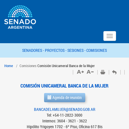
Toggle
navigation
SENADORES -
PROYECTOS -
SESIONES -
COMISIONES
Home
Comisiones
Comisión Unicameral Banca de la Mujer
COMISIÓN UNICAMERAL BANCA DE LA MUJER
Agenda de reunión
BANCADELAMUJER@SENADO.GOB.AR
Tel: +54-11-2822-3000
Internos: 3604 - 3621 - 3622
Hipólito Yrigoyen 1702 - 6º Piso, Oficina 617 Bis