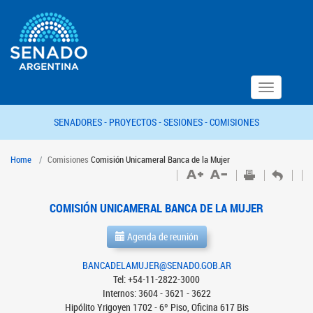
Toggle
navigation
SENADORES -
PROYECTOS -
SESIONES -
COMISIONES
Home
Comisiones
Comisión Unicameral Banca de la Mujer
COMISIÓN UNICAMERAL BANCA DE LA MUJER
Agenda de reunión
BANCADELAMUJER@SENADO.GOB.AR
Tel: +54-11-2822-3000
Internos: 3604 - 3621 - 3622
Hipólito Yrigoyen 1702 - 6º Piso, Oficina 617 Bis