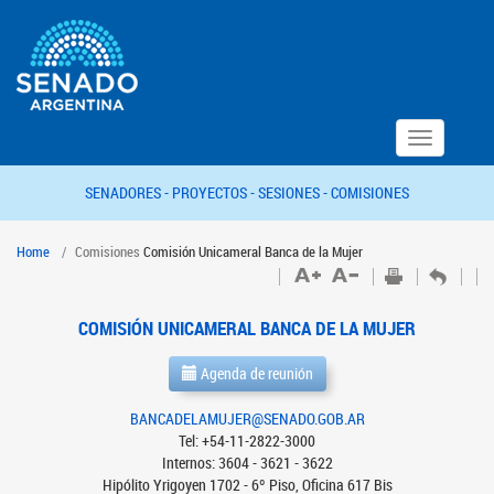
Toggle
navigation
SENADORES -
PROYECTOS -
SESIONES -
COMISIONES
Home
Comisiones
Comisión Unicameral Banca de la Mujer
COMISIÓN UNICAMERAL BANCA DE LA MUJER
Agenda de reunión
BANCADELAMUJER@SENADO.GOB.AR
Tel: +54-11-2822-3000
Internos: 3604 - 3621 - 3622
Hipólito Yrigoyen 1702 - 6º Piso, Oficina 617 Bis