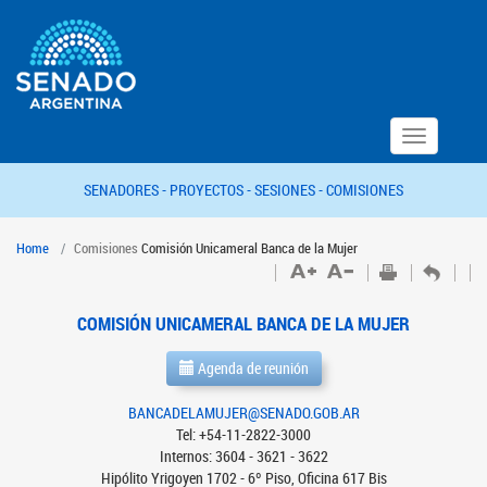
Toggle
navigation
SENADORES -
PROYECTOS -
SESIONES -
COMISIONES
Home
Comisiones
Comisión Unicameral Banca de la Mujer
COMISIÓN UNICAMERAL BANCA DE LA MUJER
Agenda de reunión
BANCADELAMUJER@SENADO.GOB.AR
Tel: +54-11-2822-3000
Internos: 3604 - 3621 - 3622
Hipólito Yrigoyen 1702 - 6º Piso, Oficina 617 Bis