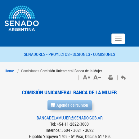
Toggle
navigation
SENADORES -
PROYECTOS -
SESIONES -
COMISIONES
Home
Comisiones
Comisión Unicameral Banca de la Mujer
COMISIÓN UNICAMERAL BANCA DE LA MUJER
Agenda de reunión
BANCADELAMUJER@SENADO.GOB.AR
Tel: +54-11-2822-3000
Internos: 3604 - 3621 - 3622
Hipólito Yrigoyen 1702 - 6º Piso, Oficina 617 Bis