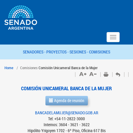
Toggle
navigation
SENADORES -
PROYECTOS -
SESIONES -
COMISIONES
Home
Comisiones
Comisión Unicameral Banca de la Mujer
COMISIÓN UNICAMERAL BANCA DE LA MUJER
Agenda de reunión
BANCADELAMUJER@SENADO.GOB.AR
Tel: +54-11-2822-3000
Internos: 3604 - 3621 - 3622
Hipólito Yrigoyen 1702 - 6º Piso, Oficina 617 Bis