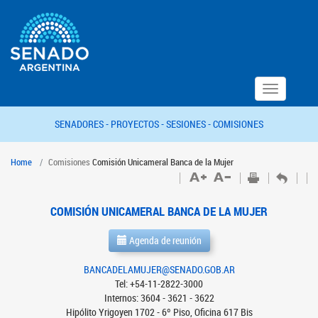
Toggle
navigation
SENADORES -
PROYECTOS -
SESIONES -
COMISIONES
Home
Comisiones
Comisión Unicameral Banca de la Mujer
COMISIÓN UNICAMERAL BANCA DE LA MUJER
Agenda de reunión
BANCADELAMUJER@SENADO.GOB.AR
Tel: +54-11-2822-3000
Internos: 3604 - 3621 - 3622
Hipólito Yrigoyen 1702 - 6º Piso, Oficina 617 Bis