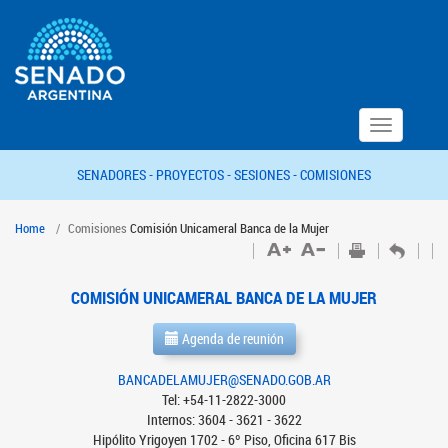
Toggle
navigation
SENADORES -
PROYECTOS -
SESIONES -
COMISIONES
Home
Comisiones
Comisión Unicameral Banca de la Mujer
COMISIÓN UNICAMERAL BANCA DE LA MUJER
Agenda de reunión
BANCADELAMUJER@SENADO.GOB.AR
Tel: +54-11-2822-3000
Internos: 3604 - 3621 - 3622
Hipólito Yrigoyen 1702 - 6º Piso, Oficina 617 Bis