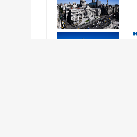
I
2
Se
P
G
2
La
Su
P
0