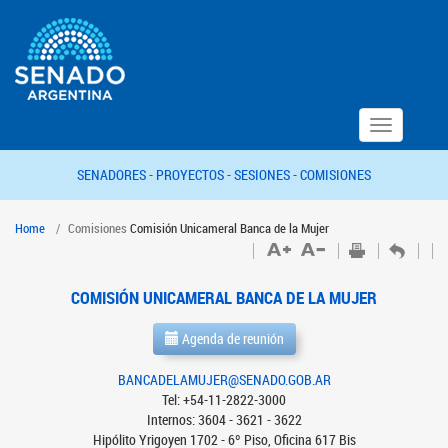
Toggle
navigation
SENADORES -
PROYECTOS -
SESIONES -
COMISIONES
Home
Comisiones
Comisión Unicameral Banca de la Mujer
COMISIÓN UNICAMERAL BANCA DE LA MUJER
Agenda de reunión
BANCADELAMUJER@SENADO.GOB.AR
Tel: +54-11-2822-3000
Internos: 3604 - 3621 - 3622
Hipólito Yrigoyen 1702 - 6º Piso, Oficina 617 Bis