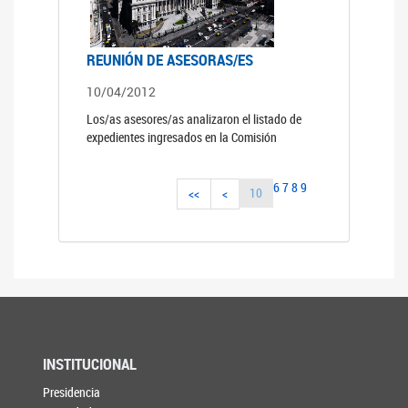
REUNIÓN DE ASESORAS/ES
10/04/2012
Los/as asesores/as analizaron el listado de
expedientes ingresados en la Comisión
6
7
8
9
10
<<
<
INSTITUCIONAL
Presidencia