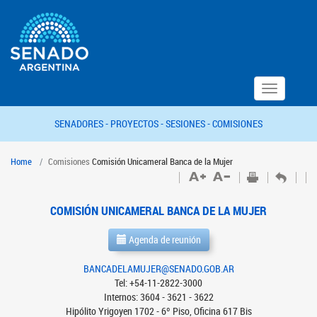
Toggle
navigation
SENADORES -
PROYECTOS -
SESIONES -
COMISIONES
Home
Comisiones
Comisión Unicameral Banca de la Mujer
COMISIÓN UNICAMERAL BANCA DE LA MUJER
Agenda de reunión
BANCADELAMUJER@SENADO.GOB.AR
Tel: +54-11-2822-3000
Internos: 3604 - 3621 - 3622
Hipólito Yrigoyen 1702 - 6º Piso, Oficina 617 Bis