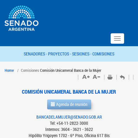
Toggle
navigation
SENADORES -
PROYECTOS -
SESIONES -
COMISIONES
Home
Comisiones
Comisión Unicameral Banca de la Mujer
COMISIÓN UNICAMERAL BANCA DE LA MUJER
Agenda de reunión
BANCADELAMUJER@SENADO.GOB.AR
Tel: +54-11-2822-3000
Internos: 3604 - 3621 - 3622
Hipólito Yrigoyen 1702 - 6º Piso, Oficina 617 Bis