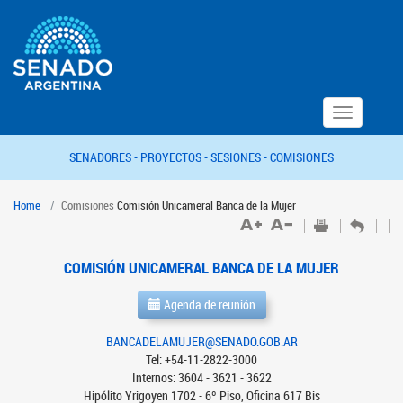
Toggle
navigation
SENADORES -
PROYECTOS -
SESIONES -
COMISIONES
Home
Comisiones
Comisión Unicameral Banca de la Mujer
COMISIÓN UNICAMERAL BANCA DE LA MUJER
Agenda de reunión
BANCADELAMUJER@SENADO.GOB.AR
Tel: +54-11-2822-3000
Internos: 3604 - 3621 - 3622
Hipólito Yrigoyen 1702 - 6º Piso, Oficina 617 Bis