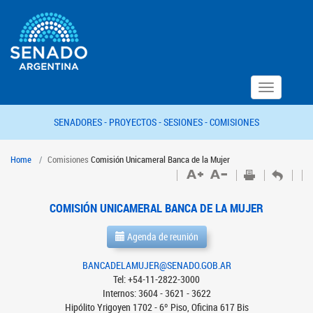
Toggle
navigation
SENADORES -
PROYECTOS -
SESIONES -
COMISIONES
Home
Comisiones
Comisión Unicameral Banca de la Mujer
COMISIÓN UNICAMERAL BANCA DE LA MUJER
Agenda de reunión
BANCADELAMUJER@SENADO.GOB.AR
Tel: +54-11-2822-3000
Internos: 3604 - 3621 - 3622
Hipólito Yrigoyen 1702 - 6º Piso, Oficina 617 Bis