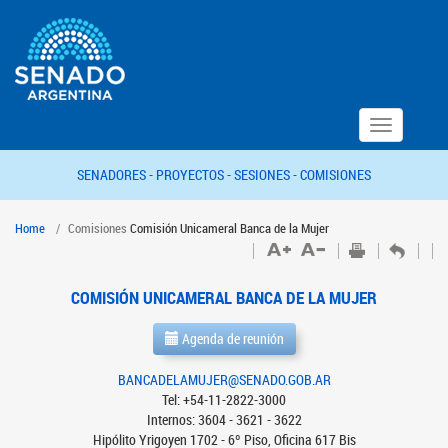
Toggle
navigation
SENADORES -
PROYECTOS -
SESIONES -
COMISIONES
Home
Comisiones
Comisión Unicameral Banca de la Mujer
COMISIÓN UNICAMERAL BANCA DE LA MUJER
Agenda de reunión
BANCADELAMUJER@SENADO.GOB.AR
Tel: +54-11-2822-3000
Internos: 3604 - 3621 - 3622
Hipólito Yrigoyen 1702 - 6º Piso, Oficina 617 Bis