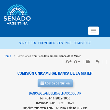
Toggle
navigation
SENADORES -
PROYECTOS -
SESIONES -
COMISIONES
Home
Comisiones
Comisión Unicameral Banca de la Mujer
COMISIÓN UNICAMERAL BANCA DE LA MUJER
Agenda de reunión
BANCADELAMUJER@SENADO.GOB.AR
Tel: +54-11-2822-3000
Internos: 3604 - 3621 - 3622
Hipólito Yrigoyen 1702 - 6º Piso, Oficina 617 Bis