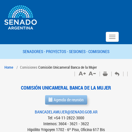
Toggle
navigation
SENADORES -
PROYECTOS -
SESIONES -
COMISIONES
Home
Comisiones
Comisión Unicameral Banca de la Mujer
COMISIÓN UNICAMERAL BANCA DE LA MUJER
Agenda de reunión
BANCADELAMUJER@SENADO.GOB.AR
Tel: +54-11-2822-3000
Internos: 3604 - 3621 - 3622
Hipólito Yrigoyen 1702 - 6º Piso, Oficina 617 Bis