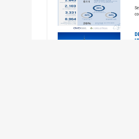
Se
co
D
H
0
La
U
M
0
La
ci
U
1