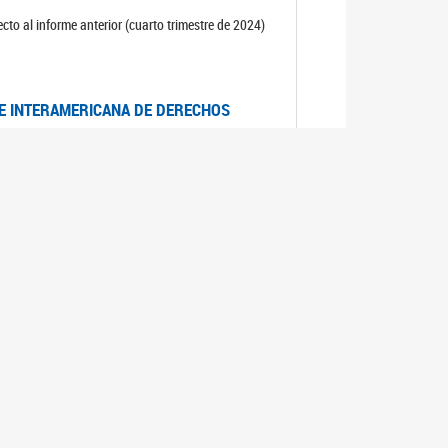
cto al informe anterior (cuarto trimestre de 2024)
TE INTERAMERICANA DE DERECHOS
entino
CIALES POR MUERTES VIOLENTAS DE
OMA DE BUENOS AIRES
es judiciales por muertes violentas de mujeres
OS SOBRE VIOLENCIA SEXUAL