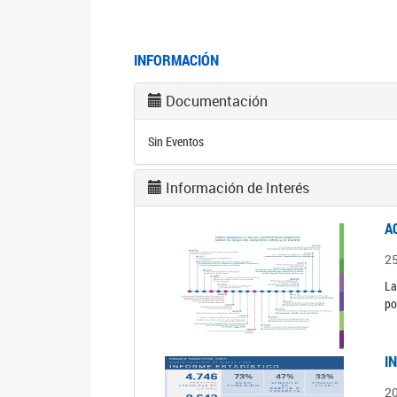
INFORMACIÓN
Documentación
Sin Eventos
Información de Interés
A
2
La
po
I
2