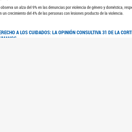
 observa un alza del 9% en las denuncias por violencia de género y doméstica, respe
n un crecimiento del 4% de las personas con lesiones producto de la violencia.
ERECHO A LOS CUIDADOS: LA OPINIÓN CONSULTIVA 31 DE LA COR
UMANOS
7/08/2025
 Corte IDH se pronunció sobre el derecho a los cuidados por pedido del Estado arg
FEM - RELEVAMIENTO DEL ESTADO DE LAS INVESTIGACIONES JUDI
UJERES CIS, MUJERES TRANS Y TRAVESTIS EN LA CIUDAD AUTÓN
6/06/2023
 UFEM presenta un estudio anual sobre el estado y la evolución de las investigacion
s, mujeres trans y travestis
FEM - INFORME RELEVAMIENTO DE FUENTES SECUNDARIAS DE DAT
6/05/2023