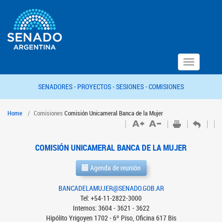
Toggle
navigation
SENADORES -
PROYECTOS -
SESIONES -
COMISIONES
Home
Comisiones
Comisión Unicameral Banca de la Mujer
COMISIÓN UNICAMERAL BANCA DE LA MUJER
Agenda de reunión
BANCADELAMUJER@SENADO.GOB.AR
Tel: +54-11-2822-3000
Internos: 3604 - 3621 - 3622
Hipólito Yrigoyen 1702 - 6º Piso, Oficina 617 Bis