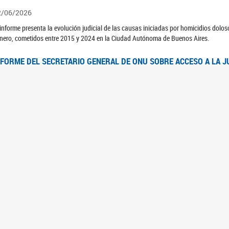
2/06/2026
 informe presenta la evolución judicial de las causas iniciadas por homicidios dolo
nero, cometidos entre 2015 y 2024 en la Ciudad Autónoma de Buenos Aires.
NFORME DEL SECRETARIO GENERAL DE ONU SOBRE ACCESO A LA J
2/06/2026
rante el 70 período de sesiones de la Comisión de la Condición Jurídica y Social de 
idas presentó el Informe "Garantizar y fortalecer el acceso a la justicia para todas l
OMITÉ CEDAW. OBSERVACIONES FINALES AL 8VO. INFORME PERIÓ
3/06/2026
 23 de febrero de 2026, el Comité para la Eliminación de la Discriminación contra l
servaciones Finales al 8vo. Informe Periódico presentado por Argentina, en relació
jeres.
NDEC PRESENTÓ DOSSIER ESTADÍSTICO EN EL MARCO DEL 8M