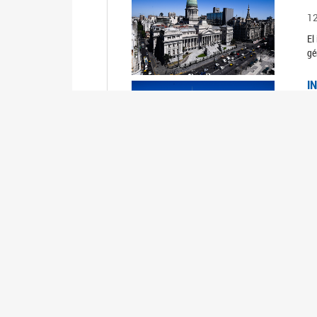
1
El
gé
I
1
Du
Un
C
0
El
Ob
mu
I