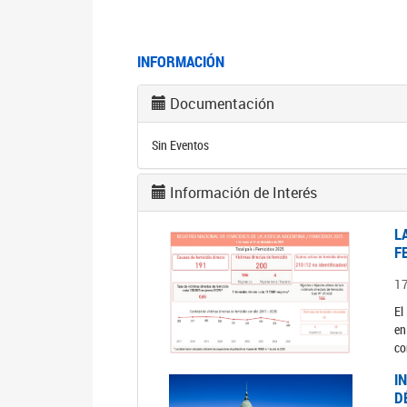
INFORMACIÓN
Documentación
Sin Eventos
Información de Interés
L
F
1
El
en
co
I
D