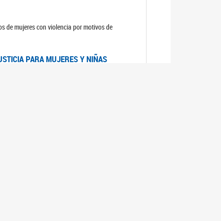
sos de mujeres con violencia por motivos de
USTICIA PARA MUJERES Y NIÑAS
la Mujer, el Secretario General de las Naciones
as mujeres y las niñas".
DICO DE ARGENTINA
a Mujer de Naciones Unidas publicó las
n con los avances en materia de derechos de las