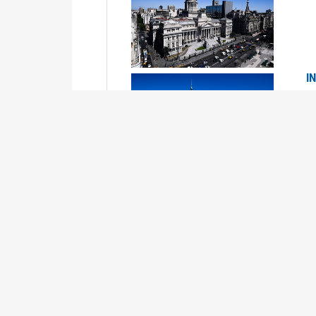
I
2
Se
P
G
2
La
Su
P
0