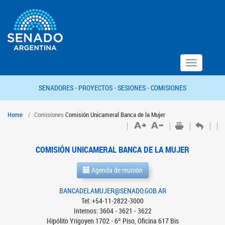
Toggle
navigation
SENADORES -
PROYECTOS -
SESIONES -
COMISIONES
Home
Comisiones
Comisión Unicameral Banca de la Mujer
COMISIÓN UNICAMERAL BANCA DE LA MUJER
Agenda de reunión
BANCADELAMUJER@SENADO.GOB.AR
Tel: +54-11-2822-3000
Internos: 3604 - 3621 - 3622
Hipólito Yrigoyen 1702 - 6º Piso, Oficina 617 Bis