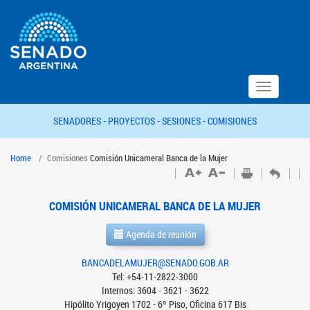
Toggle
navigation
SENADORES -
PROYECTOS -
SESIONES -
COMISIONES
Home
Comisiones
Comisión Unicameral Banca de la Mujer
COMISIÓN UNICAMERAL BANCA DE LA MUJER
Agenda de reunión
BANCADELAMUJER@SENADO.GOB.AR
Tel: +54-11-2822-3000
Internos: 3604 - 3621 - 3622
Hipólito Yrigoyen 1702 - 6º Piso, Oficina 617 Bis