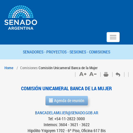
Toggle
navigation
SENADORES -
PROYECTOS -
SESIONES -
COMISIONES
Home
Comisiones
Comisión Unicameral Banca de la Mujer
COMISIÓN UNICAMERAL BANCA DE LA MUJER
Agenda de reunión
BANCADELAMUJER@SENADO.GOB.AR
Tel: +54-11-2822-3000
Internos: 3604 - 3621 - 3622
Hipólito Yrigoyen 1702 - 6º Piso, Oficina 617 Bis