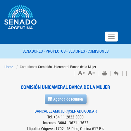
Toggle
navigation
SENADORES -
PROYECTOS -
SESIONES -
COMISIONES
Home
Comisiones
Comisión Unicameral Banca de la Mujer
COMISIÓN UNICAMERAL BANCA DE LA MUJER
Agenda de reunión
BANCADELAMUJER@SENADO.GOB.AR
Tel: +54-11-2822-3000
Internos: 3604 - 3621 - 3622
Hipólito Yrigoyen 1702 - 6º Piso, Oficina 617 Bis