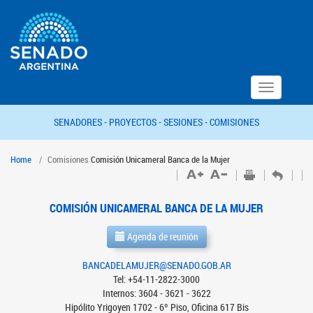
Toggle
navigation
SENADORES -
PROYECTOS -
SESIONES -
COMISIONES
Home
Comisiones
Comisión Unicameral Banca de la Mujer
COMISIÓN UNICAMERAL BANCA DE LA MUJER
Agenda de reunión
BANCADELAMUJER@SENADO.GOB.AR
Tel: +54-11-2822-3000
Internos: 3604 - 3621 - 3622
Hipólito Yrigoyen 1702 - 6º Piso, Oficina 617 Bis