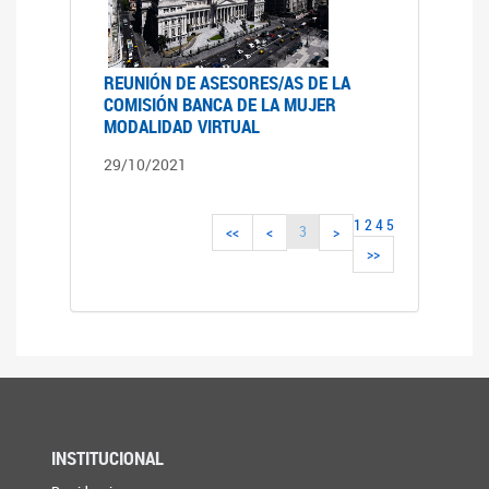
REUNIÓN DE ASESORES/AS DE LA
COMISIÓN BANCA DE LA MUJER
MODALIDAD VIRTUAL
29/10/2021
1
2
4
5
3
<<
<
>
>>
INSTITUCIONAL