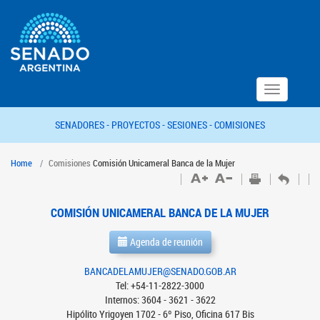
Toggle
navigation
SENADORES -
PROYECTOS -
SESIONES -
COMISIONES
Home
Comisiones
Comisión Unicameral Banca de la Mujer
COMISIÓN UNICAMERAL BANCA DE LA MUJER
Agenda de reunión
BANCADELAMUJER@SENADO.GOB.AR
Tel: +54-11-2822-3000
Internos: 3604 - 3621 - 3622
Hipólito Yrigoyen 1702 - 6º Piso, Oficina 617 Bis