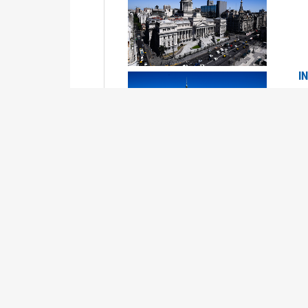
I
2
Se
P
G
2
La
Su
P
0