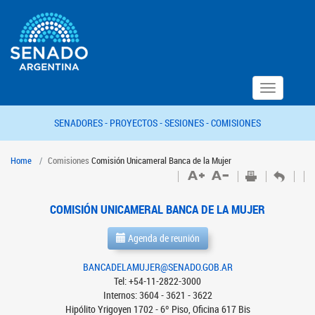
Toggle
navigation
SENADORES -
PROYECTOS -
SESIONES -
COMISIONES
Home
Comisiones
Comisión Unicameral Banca de la Mujer
COMISIÓN UNICAMERAL BANCA DE LA MUJER
Agenda de reunión
BANCADELAMUJER@SENADO.GOB.AR
Tel: +54-11-2822-3000
Internos: 3604 - 3621 - 3622
Hipólito Yrigoyen 1702 - 6º Piso, Oficina 617 Bis