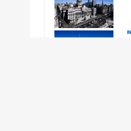
I
2
Se
P
G
2
La
Su
P
0