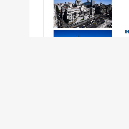
I
2
Se
P
G
2
La
Su
P
0