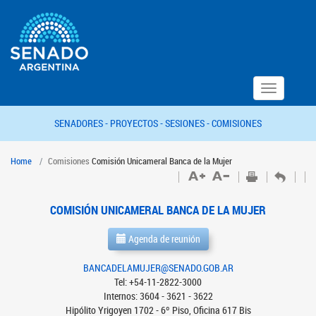
Toggle
navigation
SENADORES -
PROYECTOS -
SESIONES -
COMISIONES
Home
Comisiones
Comisión Unicameral Banca de la Mujer
COMISIÓN UNICAMERAL BANCA DE LA MUJER
Agenda de reunión
BANCADELAMUJER@SENADO.GOB.AR
Tel: +54-11-2822-3000
Internos: 3604 - 3621 - 3622
Hipólito Yrigoyen 1702 - 6º Piso, Oficina 617 Bis