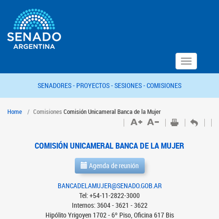
Toggle
navigation
SENADORES -
PROYECTOS -
SESIONES -
COMISIONES
Home
Comisiones
Comisión Unicameral Banca de la Mujer
COMISIÓN UNICAMERAL BANCA DE LA MUJER
Agenda de reunión
BANCADELAMUJER@SENADO.GOB.AR
Tel: +54-11-2822-3000
Internos: 3604 - 3621 - 3622
Hipólito Yrigoyen 1702 - 6º Piso, Oficina 617 Bis