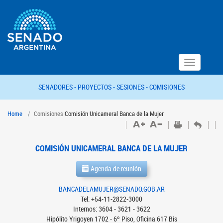
Toggle
navigation
SENADORES -
PROYECTOS -
SESIONES -
COMISIONES
Home
Comisiones
Comisión Unicameral Banca de la Mujer
COMISIÓN UNICAMERAL BANCA DE LA MUJER
Agenda de reunión
BANCADELAMUJER@SENADO.GOB.AR
Tel: +54-11-2822-3000
Internos: 3604 - 3621 - 3622
Hipólito Yrigoyen 1702 - 6º Piso, Oficina 617 Bis