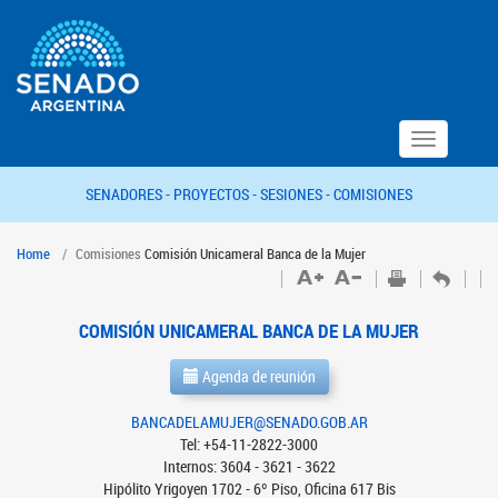
Toggle
navigation
SENADORES -
PROYECTOS -
SESIONES -
COMISIONES
Home
Comisiones
Comisión Unicameral Banca de la Mujer
COMISIÓN UNICAMERAL BANCA DE LA MUJER
Agenda de reunión
BANCADELAMUJER@SENADO.GOB.AR
Tel: +54-11-2822-3000
Internos: 3604 - 3621 - 3622
Hipólito Yrigoyen 1702 - 6º Piso, Oficina 617 Bis