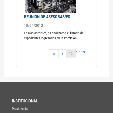
REUNIÓN DE ASESORAS/ES
10/04/2012
Los/as asesores/as analizaron el listado de
expedientes ingresados en la Comisión
6
7
8
9
10
<<
<
INSTITUCIONAL
Presidencia