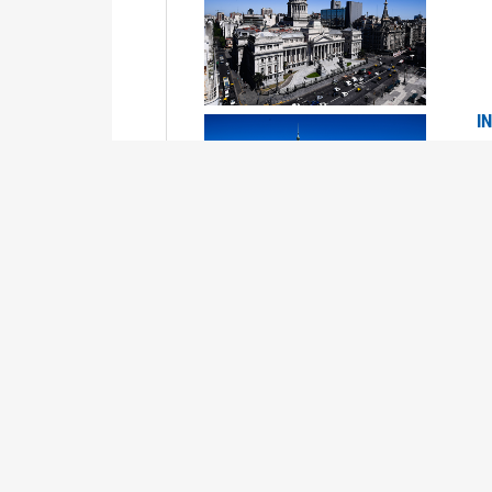
I
2
Se
P
G
2
La
Su
P
0