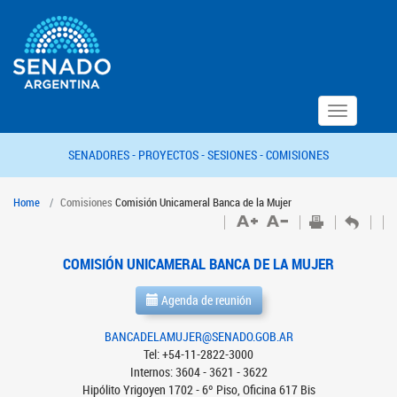
Toggle
navigation
SENADORES -
PROYECTOS -
SESIONES -
COMISIONES
Home
Comisiones
Comisión Unicameral Banca de la Mujer
COMISIÓN UNICAMERAL BANCA DE LA MUJER
Agenda de reunión
BANCADELAMUJER@SENADO.GOB.AR
Tel: +54-11-2822-3000
Internos: 3604 - 3621 - 3622
Hipólito Yrigoyen 1702 - 6º Piso, Oficina 617 Bis