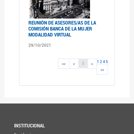
REUNIÓN DE ASESORES/AS DE LA
COMISIÓN BANCA DE LA MUJER
MODALIDAD VIRTUAL
29/10/2021
1
2
4
5
3
<<
<
>
>>
INSTITUCIONAL