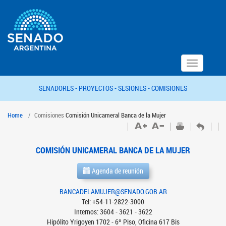
Toggle
navigation
SENADORES -
PROYECTOS -
SESIONES -
COMISIONES
Home
Comisiones
Comisión Unicameral Banca de la Mujer
COMISIÓN UNICAMERAL BANCA DE LA MUJER
Agenda de reunión
BANCADELAMUJER@SENADO.GOB.AR
Tel: +54-11-2822-3000
Internos: 3604 - 3621 - 3622
Hipólito Yrigoyen 1702 - 6º Piso, Oficina 617 Bis