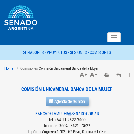
Toggle
navigation
SENADORES -
PROYECTOS -
SESIONES -
COMISIONES
Home
Comisiones
Comisión Unicameral Banca de la Mujer
COMISIÓN UNICAMERAL BANCA DE LA MUJER
Agenda de reunión
BANCADELAMUJER@SENADO.GOB.AR
Tel: +54-11-2822-3000
Internos: 3604 - 3621 - 3622
Hipólito Yrigoyen 1702 - 6º Piso, Oficina 617 Bis