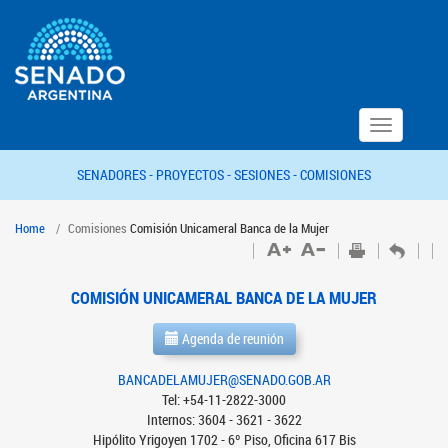
Toggle
navigation
SENADORES -
PROYECTOS -
SESIONES -
COMISIONES
Home
Comisiones
Comisión Unicameral Banca de la Mujer
COMISIÓN UNICAMERAL BANCA DE LA MUJER
Agenda de reunión
BANCADELAMUJER@SENADO.GOB.AR
Tel: +54-11-2822-3000
Internos: 3604 - 3621 - 3622
Hipólito Yrigoyen 1702 - 6º Piso, Oficina 617 Bis