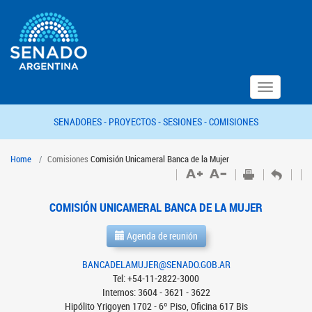
Toggle
navigation
SENADORES -
PROYECTOS -
SESIONES -
COMISIONES
Home
Comisiones
Comisión Unicameral Banca de la Mujer
COMISIÓN UNICAMERAL BANCA DE LA MUJER
Agenda de reunión
BANCADELAMUJER@SENADO.GOB.AR
Tel: +54-11-2822-3000
Internos: 3604 - 3621 - 3622
Hipólito Yrigoyen 1702 - 6º Piso, Oficina 617 Bis