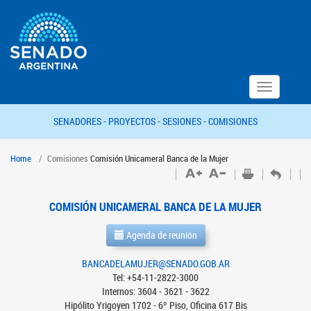
Toggle
navigation
SENADORES -
PROYECTOS -
SESIONES -
COMISIONES
Home
Comisiones
Comisión Unicameral Banca de la Mujer
COMISIÓN UNICAMERAL BANCA DE LA MUJER
Agenda de reunión
BANCADELAMUJER@SENADO.GOB.AR
Tel: +54-11-2822-3000
Internos: 3604 - 3621 - 3622
Hipólito Yrigoyen 1702 - 6º Piso, Oficina 617 Bis