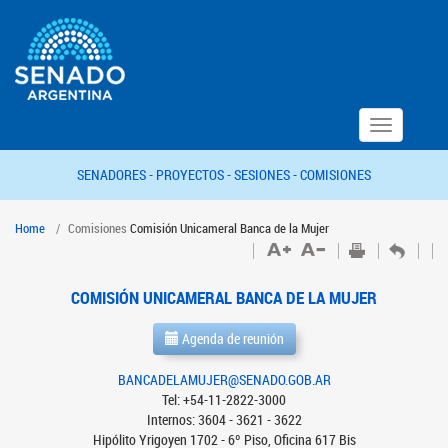
Toggle
navigation
SENADORES -
PROYECTOS -
SESIONES -
COMISIONES
Home
Comisiones
Comisión Unicameral Banca de la Mujer
COMISIÓN UNICAMERAL BANCA DE LA MUJER
Agenda de reunión
BANCADELAMUJER@SENADO.GOB.AR
Tel: +54-11-2822-3000
Internos: 3604 - 3621 - 3622
Hipólito Yrigoyen 1702 - 6º Piso, Oficina 617 Bis