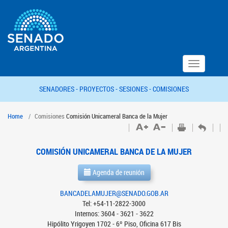
Toggle
navigation
SENADORES -
PROYECTOS -
SESIONES -
COMISIONES
Home
Comisiones
Comisión Unicameral Banca de la Mujer
COMISIÓN UNICAMERAL BANCA DE LA MUJER
Agenda de reunión
BANCADELAMUJER@SENADO.GOB.AR
Tel: +54-11-2822-3000
Internos: 3604 - 3621 - 3622
Hipólito Yrigoyen 1702 - 6º Piso, Oficina 617 Bis