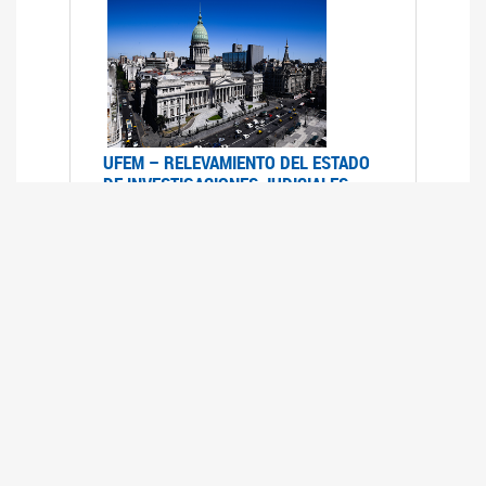
UFEM – RELEVAMIENTO DEL ESTADO
DE INVESTIGACIONES JUDICIALES
2015-2020
08/03/2022
La UFEM presenta el "Relevamiento del estado
de las investigaciones judiciales por muertes
violentas de mujeres cis, mujeres trans y
travestis en la Ciudad Autónoma de Buenos
Aires (años 2015-2020)"