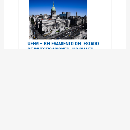
UFEM – RELEVAMIENTO DEL ESTADO
DE INVESTIGACIONES JUDICIALES
2015-2020
08/03/2022
La UFEM presenta el "Relevamiento del estado
de las investigaciones judiciales por muertes
violentas de mujeres cis, mujeres trans y
travestis en la Ciudad Autónoma de Buenos
Aires (años 2015-2020)"