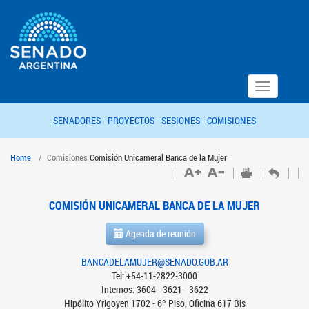
Toggle
navigation
SENADORES -
PROYECTOS -
SESIONES -
COMISIONES
Home
Comisiones
Comisión Unicameral Banca de la Mujer
COMISIÓN UNICAMERAL BANCA DE LA MUJER
Agenda de reunión
BANCADELAMUJER@SENADO.GOB.AR
Tel: +54-11-2822-3000
Internos: 3604 - 3621 - 3622
Hipólito Yrigoyen 1702 - 6º Piso, Oficina 617 Bis