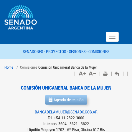
Toggle
navigation
SENADORES -
PROYECTOS -
SESIONES -
COMISIONES
Home
Comisiones
Comisión Unicameral Banca de la Mujer
COMISIÓN UNICAMERAL BANCA DE LA MUJER
Agenda de reunión
BANCADELAMUJER@SENADO.GOB.AR
Tel: +54-11-2822-3000
Internos: 3604 - 3621 - 3622
Hipólito Yrigoyen 1702 - 6º Piso, Oficina 617 Bis