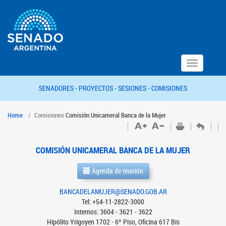
Toggle
navigation
SENADORES -
PROYECTOS -
SESIONES -
COMISIONES
Home
Comisiones
Comisión Unicameral Banca de la Mujer
COMISIÓN UNICAMERAL BANCA DE LA MUJER
Agenda de reunión
BANCADELAMUJER@SENADO.GOB.AR
Tel: +54-11-2822-3000
Internos: 3604 - 3621 - 3622
Hipólito Yrigoyen 1702 - 6º Piso, Oficina 617 Bis