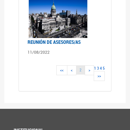
REUNIÓN DE ASESORES/AS
11/08/2022
1
3
4
5
2
<<
<
>
>>